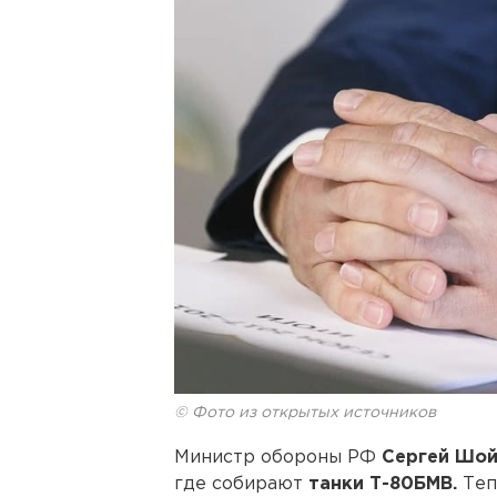
© Фото из открытых источников
Министр обороны РФ
Сергей Шой
где собирают
танки Т-80БМВ.
Теп