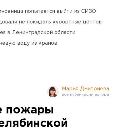
иновница попытается выйти из СИЗО
довали не покидать курортные центры
ies в Ленинградской области
невую воду из кранов
Мария Дмитриева
е пожары
елябинской