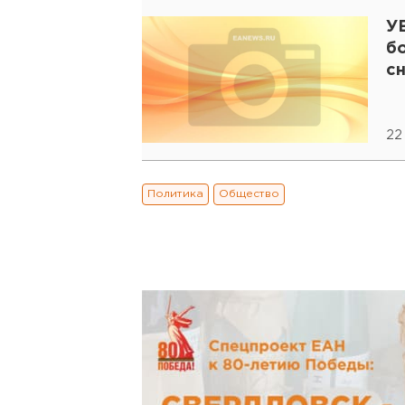
У
б
с
22
Политика
Общество