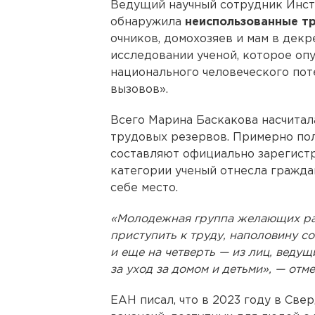
Ведущий научный сотрудник Инс
обнаружила
неиспользованные т
очников, домохозяев и мам в декр
исследовании ученой, которое оп
национального человеческого пот
вызовов».
Всего Марина Баскакова насчитал
трудовых резервов. Примерно поло
составляют официально зарегист
категории ученый отнесла граждан
себе место.
«Молодежная группа желающих раб
приступить к труду, наполовину с
и еще на четверть — из лиц, веду
за уход за домом и детьми», — отм
ЕАН писал, что в 2023 году в Све