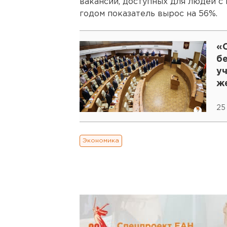
вакансий, доступных для людей с
годом показатель вырос на 56%.
«О
б
уч
ж
25
Экономика