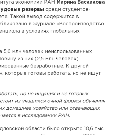
титута экономики РАН
Марина Баскакова
рудовые резервы
среди студентов-
ете. Такой вывод содержится в
убликовано в журнале «Воспроизводство
енциала в условиях глобальных
а 5,6 млн человек неиспользованных
вину из них (2,5 млн человек)
рированные безработные. К другой
, которые готовы работать, но не ищут
отать, но не ищущих и не готовых
остоит из учащихся очной формы обучения
щих домашнее хозяйство или отвечающих
ечается в исследовании РАН.
рдловской области было открыто 10,6 тыс.