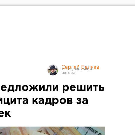
Сергей Беляев
редложили решить
цита кадров за
ек