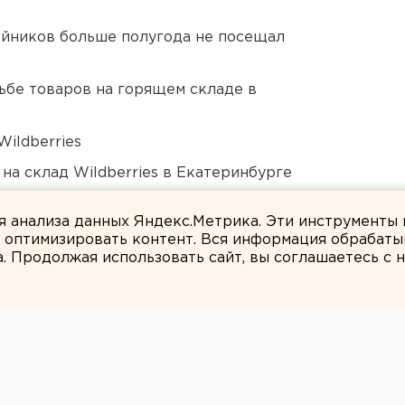
йников больше полугода не посещал
дьбе товаров на горящем складе в
ildberries
на склад Wildberries в Екатеринбурге
озможном выходе из берегов реки Миасс
ля анализа данных Яндекс.Метрика. Эти инструменты
и оптимизировать контент. Вся информация обрабаты
а. Продолжая использовать сайт, вы соглашаетесь с
Наталия Вълкова
инял Паслера: в