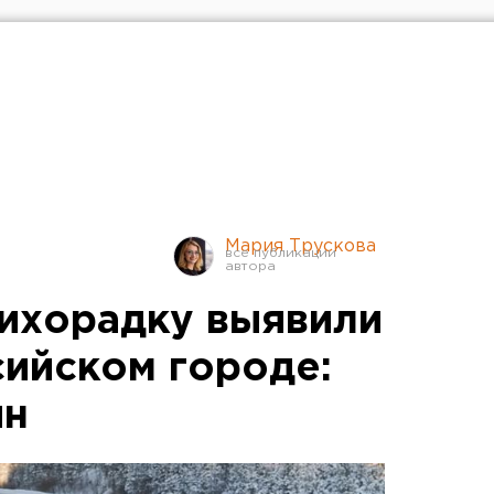
Мария Трускова
ихорадку выявили
сийском городе:
ин