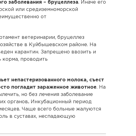
ого заболевания – бруцеллеза
. Иначе его
прской или средиземноморской
реимущественно от
ртамент ветеринарии, бруцеллез
озяйстве в Куйбышевском районе. На
веден карантин. Запрещено ввозить и
ь корма, проводить
ьет непастеризованного молока, съест
осто погладит зараженное животное
. На
лечить, но без лечения заболевание
их органов
.
Инкубационный период
 месяцев. Чаще всего больные жалуются
боль в суставах, неспадающую