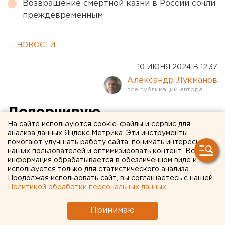
Возвращение смертной казни в России сочли
преждевременным
← НОВОСТИ
10 ИЮНЯ 2024 В 12:37
Александр Лукманов
Доверчивую
На сайте используются cookie-файлы и сервис для
екатеринбурженку
анализа данных Яндекс.Метрика. Эти инструменты
помогают улучшать работу сайта, понимать интересы
"развели" на деньги через
наших пользователей и оптимизировать контент. Вся
telegram-канал. СКРИНШОТ
информация обрабатывается в обезличенном виде и
используется только для статистического анализа.
Продолжая использовать сайт, вы соглашаетесь с нашей
Политикой обработки персональных данных
.
Принимаю