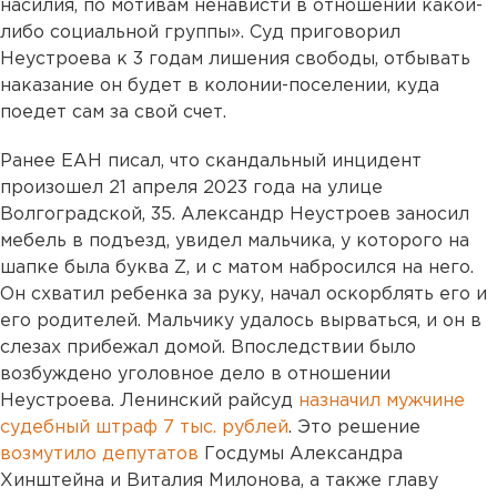
насилия, по мотивам ненависти в отношении какой-
либо социальной группы». Суд приговорил
Неустроева к 3 годам лишения свободы, отбывать
наказание он будет в колонии-поселении, куда
поедет сам за свой счет.
Ранее ЕАН писал, что скандальный инцидент
произошел 21 апреля 2023 года на улице
Волгоградской, 35.
Александр Неустроев заносил
мебель в подъезд, увидел мальчика, у которого на
шапке была буква Z, и с матом набросился на него.
Он схватил ребенка за руку, начал оскорблять его и
его родителей. Мальчику удалось вырваться, и он в
слезах прибежал домой. Впоследствии было
возбуждено уголовное дело в отношении
Неустроева. Ленинский райсуд
назначил мужчине
судебный штраф 7 тыс. рублей
. Это решение
возмутило депутатов
Госдумы Александра
Хинштейна и Виталия Милонова, а также главу