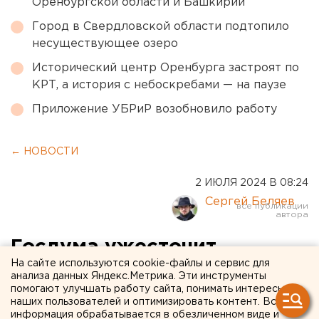
Оренбургской области и Башкирии
Город в Свердловской области подтопило
несуществующее озеро
Исторический центр Оренбурга застроят по
КРТ, а история с небоскребами — на паузе
Приложение УБРиР возобновило работу
← НОВОСТИ
2 ИЮЛЯ 2024 В 08:24
Сергей Беляев
Госдума ужесточит
На сайте используются cookie-файлы и сервис для
ответственность врачей за
анализа данных Яндекс.Метрика. Эти инструменты
помогают улучшать работу сайта, понимать интересы
нерожденных детей
наших пользователей и оптимизировать контент. Вся
информация обрабатывается в обезличенном виде и