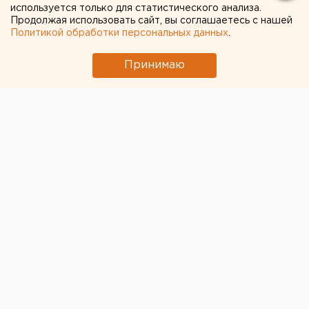
используется только для статистического анализа.
Продолжая использовать сайт, вы соглашаетесь с нашей
Политикой обработки персональных данных
.
Принимаю
© ЕАН
В Госдуму внесут законопроект, в котором будет
прописана
охрана здоровья ребенка
, находящегося
в утробе матери. Один из авторов документа,
депутат
Николай Николаев
рассказал