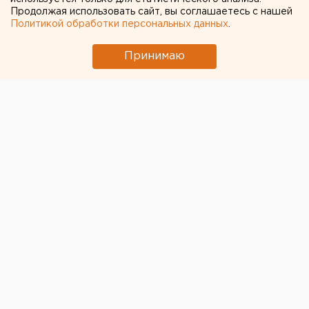
Продолжая использовать сайт, вы соглашаетесь с нашей
Политикой обработки персональных данных
.
Принимаю
В Октябрьском районе Екатеринбурга сегодня, 20
июля, пропал пятилетний Александр Т. Об этом
сообщается на странице поискового отряда
«Прорыв».
Рост мальчика составляет 108 см, он худощавого