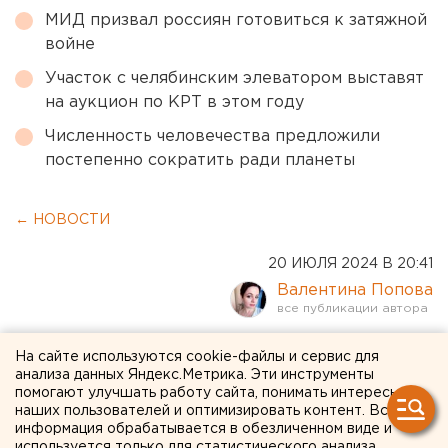
МИД призвал россиян готовиться к затяжной
войне
Участок с челябинским элеватором выставят
на аукцион по КРТ в этом году
Численность человечества предложили
постепенно сократить ради планеты
← НОВОСТИ
20 ИЮЛЯ 2024 В 20:41
Валентина Попова
Пятилетний ребенок
На сайте используются cookie-файлы и сервис для
анализа данных Яндекс.Метрика. Эти инструменты
пропал в Екатеринбурге
помогают улучшать работу сайта, понимать интересы
наших пользователей и оптимизировать контент. Вся
информация обрабатывается в обезличенном виде и
используется только для статистического анализа.