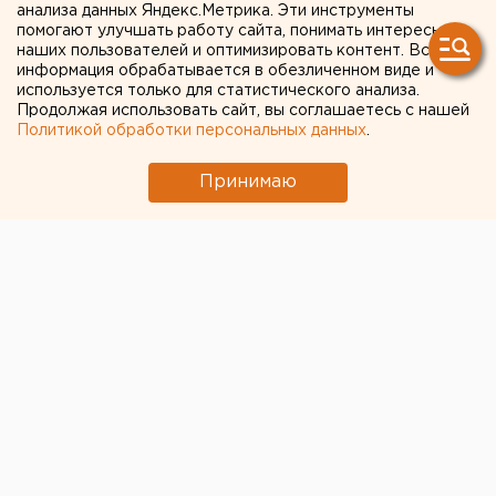
«Роспечати» в центре
анализа данных Яндекс.Метрика. Эти инструменты
помогают улучшать работу сайта, понимать интересы
Челябинска купил
наших пользователей и оптимизировать контент. Вся
застройщик из
информация обрабатывается в обезличенном виде и
используется только для статистического анализа.
Магнитогорска
Продолжая использовать сайт, вы соглашаетесь с нашей
Политикой обработки персональных данных
.
Принимаю