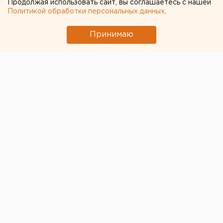
Продолжая использовать сайт, вы соглашаетесь с нашей
Политикой обработки персональных данных
.
Принимаю
© ЕАН
После взрыва и обрушения дома в Нижнем Тагиле
задержаны мастер и два слесаря «Газэкса»
.
Информацию подтвердили в компании.