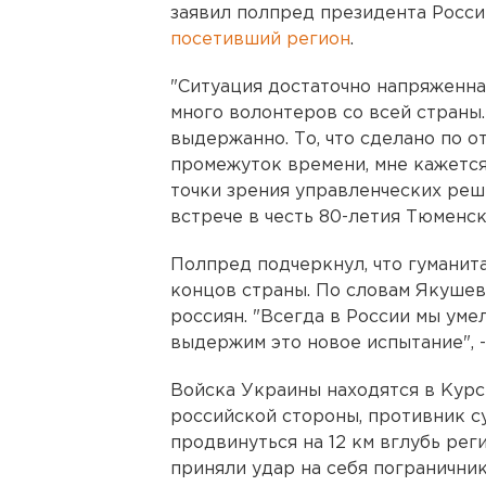
заявил полпред президента Росс
посетивший регион
.
"Ситуация достаточно напряженная
много волонтеров со всей страны
выдержанно. То, что сделано по 
промежуток времени, мне кажется
точки зрения управленческих реше
встрече в честь 80-летия Тюменск
Полпред подчеркнул, что гуманит
концов страны. По словам Якушева
россиян. "Всегда в России мы уме
выдержим это новое испытание", -
Войска Украины находятся в Курск
российской стороны, противник с
продвинуться на 12 км вглубь ре
приняли удар на себя погранични