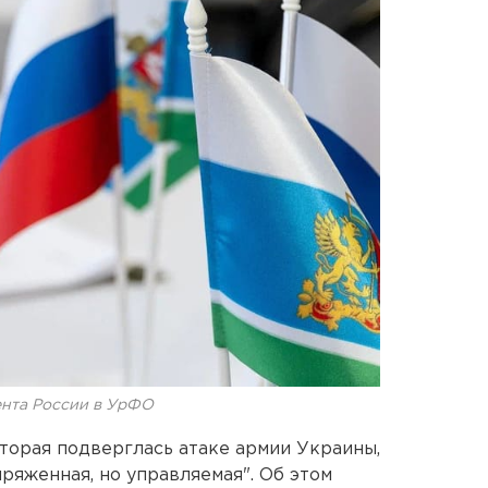
нта России в УрФО
оторая подверглась атаке армии Украины,
ряженная, но управляемая". Об этом