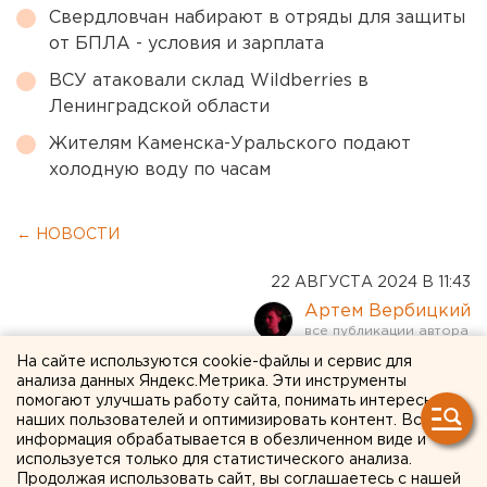
Свердловчан набирают в отряды для защиты
от БПЛА - условия и зарплата
ВСУ атаковали склад Wildberries в
Ленинградской области
Жителям Каменска-Уральского подают
холодную воду по часам
← НОВОСТИ
22 АВГУСТА 2024 В 11:43
Артем Вербицкий
На сайте используются cookie-файлы и сервис для
Оренбургские власти
анализа данных Яндекс.Метрика. Эти инструменты
помогают улучшать работу сайта, понимать интересы
анонсировали новую
наших пользователей и оптимизировать контент. Вся
информация обрабатывается в обезличенном виде и
паводковую выплату
используется только для статистического анализа.
Продолжая использовать сайт, вы соглашаетесь с нашей