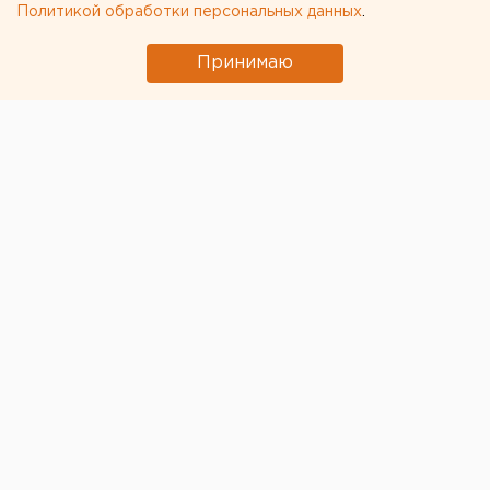
Политикой обработки персональных данных
.
Принимаю
Паводковые выплаты
получат оренбуржцы,
имеющие доли в незатопленном жилье. Информация
о новой мере поддержки появилась в соцсетях
главы региона
Дениса Паслера.
Ранее на выплаты могли рассчитывать только те
оренбуржцы, чье единственное жилье пострадало