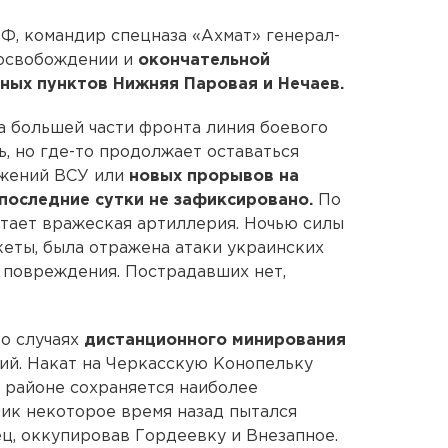
Ф, командир спецназа «Ахмат» генерал-
 освобождении и
окончательной
нных пунктов Нижняя Паровая и Нечаев.
На большей части фронта линия боевого
, но где-то продолжает оставаться
ижений ВСУ или
новых прорывов на
последние сутки не зафиксировано.
По
тает вражеская артиллерия. Ночью силы
еты, была отражена атаки украинских
 повреждения. Пострадавших нет,
о случаях
дистанционного минирования
ний. Накат на Черкасскую Конопельку
 районе сохраняется наиболее
ик некоторое время назад пытался
ц, оккупировав Гордеевку и Внезапное.