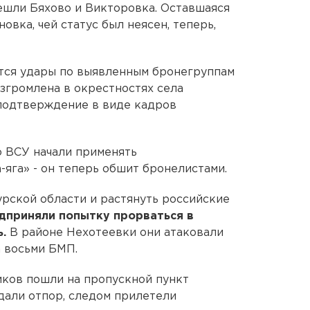
ешли Бяхово и Викторовка. Оставшаяся
овка, чей статус был неясен, теперь,
ся удары по выявленным бронегруппам
азгромлена в окрестностях села
 подтверждение в виде кадров
о ВСУ начали применять
яга» - он теперь обшит бронелистами.
урской области и растянуть российские
дприняли попытку прорваться в
ь.
В районе Нехотеевки они атаковали
а восьми БМП.
иков пошли на пропускной пункт
дали отпор, следом прилетели