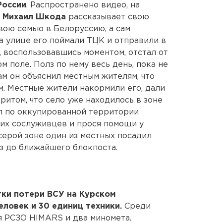
России
. Распространено видео, на
У
Михаил Шкода
рассказывает свою
вою семью в Белоруссию, а сам
а улице его поймали ТЦК и отправили в
, воспользовавшись моментом, отстал от
м поле. Полз по нему весь день, пока не
ам он объяснил местным жителям, что
м. Местные жители накормили его, дали
притом, что село уже находилось в зоне
л по оккупированной территории
ших сослуживцев и прося помощи у
 серой зоне один из местных посадил
ез до ближайшего блокпоста.
тки потери ВСУ на Курском
еловек и 30 единиц техники.
Среди
я РСЗО HIMARS и два миномета.