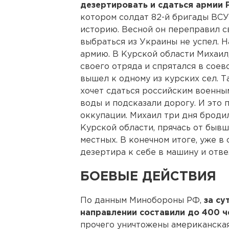
дезертировать и сдаться армии 
котором солдат 82-й бригады ВС
историю. Весной он переправил с
выбраться из Украины не успел. Н
армию. В Курской области Михаил
своего отряда и спрятался в соево
вышел к одному из курских сел. Т
хочет сдаться российским военны
воды и подсказали дорогу. И это 
оккупации. Михаил три дня броди
Курской области, прячась от быв
местных. В конечном итоге, уже в
дезертира к себе в машину и отв
БОЕВЫЕ ДЕЙСТВИЯ
По данным Минобороны РФ,
за су
направлении составили до 400 ч
прочего уничтожены американска