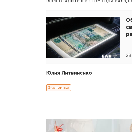
всех открытых в этом году вкладо
О
с
р
28
Юлия Литвиненко
Экономика