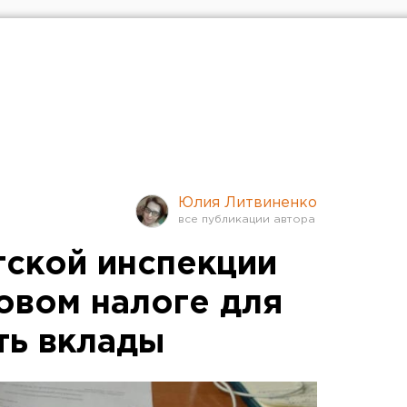
Юлия Литвиненко
гской инспекции
овом налоге для
сть вклады