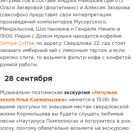
энтузиастов в составе Андрея Майорова (фагот),
Ольги Захаровой (фортепиано) и Алексея Захарова
(саксофон) представят свои интерпретации
произведений композиторов Мусоргского,
Мендельсона, Шостаковича и Генделя. Начало в
19:00. Рядом с Домом музыки находится кофейня
Simlpe Coffee
по адресу: Свердлова, 22, где стоит
заказать имбирный чай с лимонным тартом, а если
крепко спите, то возьмите фильтр-кофе с конфетой
ручной работы.
28 сентября
Музыкально-поэтическая
экскурсия
«Нечужая
земля Ильи Кормильцева»
начнется в 15:00. Во
время прогулки по знаковым местам свердловской
жизни Кормильцева вы будете слушать любимые
песни «Наутилуса Помпилиуса» и погрузитесь в рок-
эпоху, поэтому обязательно возьмите на экскурсию