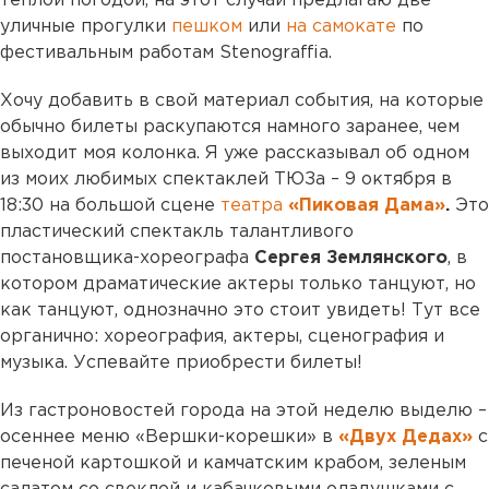
теплой погодой, на этот случай предлагаю две
уличные прогулки
пешком
или
на самокате
по
фестивальным работам Stenograffia.
Хочу добавить в свой материал события, на которые
обычно билеты раскупаются намного заранее, чем
выходит моя колонка. Я уже рассказывал об одном
из моих любимых спектаклей ТЮЗа – 9 октября в
18:30 на большой сцене
театра
«Пиковая Дама»
.
Это
пластический спектакль талантливого
постановщика-хореографа
Сергея Землянского
, в
котором драматические актеры только танцуют, но
как танцуют, однозначно это стоит увидеть! Тут все
органично: хореография, актеры, сценография и
музыка. Успевайте приобрести билеты!
Из гастроновостей города на этой неделю выделю –
осеннее меню «Вершки-корешки» в
«Двух Дедах»
с
печеной картошкой и камчатским крабом, зеленым