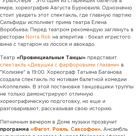
"УралОпере". Это один из старейших балетов в
мире, хореография Августа Бурновиля. Однозначно
стоит увидеть этот спектакль, где главную партию
Сильфиды исполняет прима театра Елена
Воробьева. Перед театром рекомендую заглянуть в
ресторан
Norra Rok
на аперитив - бокал игристого
вина с тартаром из лосося и авокадо.
Театр
«Провинциальные Танцы»
представит
спектакль «Девушка с фарфоровыми глазами»
в
"Колизее" в 19:00. Хореограф Татьяна Баганова
создала спектакль по мотивам балетной комедии
«Коппелия». В этой постановке танцовщики труппы
не только демонстрируют отличную
хореографическую подготовку, но еще и
разговаривают, рассказывая свою историю.
Пятничным вечером в Доме музыки прозвучит
программа
«Фагот. Рояль. Саксофон»
.
Ансамбль