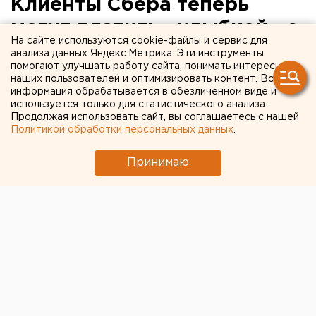
Клиенты Сбера теперь
могут платить «улыбкой» с
На сайте используются cookie-файлы и сервис для
карты любого банка
анализа данных Яндекс.Метрика. Эти инструменты
помогают улучшать работу сайта, понимать интересы
наших пользователей и оптимизировать контент. Вся
информация обрабатывается в обезличенном виде и
используется только для статистического анализа.
Продолжая использовать сайт, вы соглашаетесь с нашей
Политикой обработки персональных данных
.
Принимаю
© Фото: ЕАН. Оплата покупок по биометрии набирает
популярность