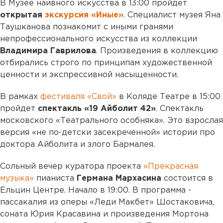
В Музее наивного искусства в 13:00 пройдет
открытая
экскурсия «Иные»
. Специалист музея Яна
Таушканова познакомит с иными гранями
непрофессионального искусства из коллекции
Владимира Гаврилова
. Произведения в коллекцию
отбирались строго по принципам художественной
ценности и экспрессивной насыщенности.
В рамках
фестиваля «Свой»
в Коляде Театре в 15:00
пройдет
спектакль «19 Айболит 42»
. Спектакль
московского «Театрального особняка». Это взрослая
версия «не по-детски засекреченной» истории про
доктора Айболита и злого Бармалея.
Сольный вечер куратора проекта
«Прекрасная
музыка»
пианиста
Германа Мархасина
состоится в
Ельцин Центре. Начало в 19:00. В программа -
пассакалия из оперы «Леди Макбет» Шостаковича,
соната Юрия Красавина и произведения Мортона