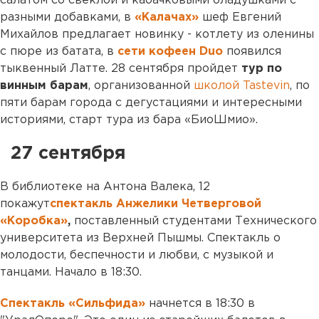
салатом со свеклой и кабачковыми оладушками с
разными добавками, в
«Калачах»
шеф Евгений
Михайлов предлагает новинку - котлету из оленины
с пюре из батата, в
сети кофеен Duo
появился
тыквенный Латте. 28 сентября пройдет
тур по
винным барам
, организованной
школой Tastevin
, по
пяти барам города с дегустациями и интересными
историями, старт тура из бара «БиоШмио».
27 сентября
В библиотеке на Антона Валека, 12
покажут
спектакль Анжелики Четверговой
«Коробка»
,
поставленный студентами Технического
университета из Верхней Пышмы. Спектакль о
молодости, беспечности и любви, с музыкой и
танцами. Начало в 18:30.
Спектакль «Сильфида»
начнется в 18:30 в