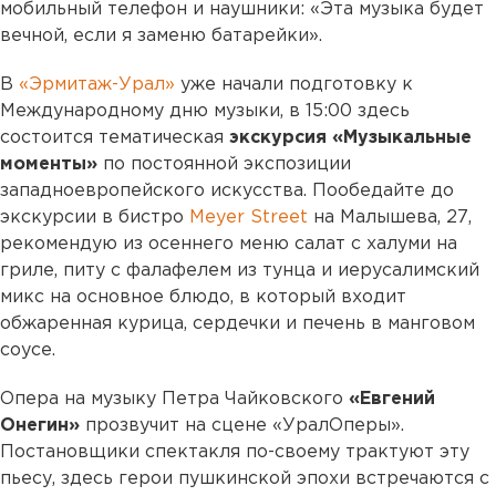
мобильный телефон и наушники: «Эта музыка будет
вечной, если я заменю батарейки».
В
«Эрмитаж-Урал»
уже начали подготовку к
Международному дню музыки, в 15:00 здесь
состоится тематическая
экскурсия «Музыкальные
моменты»
по постоянной экспозиции
западноевропейского искусства. Пообедайте до
экскурсии в бистро
Meyer Street
на Малышева, 27,
рекомендую из осеннего меню салат с халуми на
гриле, питу с фалафелем из тунца и иерусалимский
микс на основное блюдо, в который входит
обжаренная курица, сердечки и печень в манговом
соусе.
Опера на музыку Петра Чайковского
«Евгений
Онегин»
прозвучит на сцене «УралОперы».
Постановщики спектакля по-своему трактуют эту
пьесу, здесь герои пушкинской эпохи встречаются с