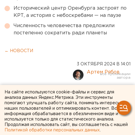
Исторический центр Оренбурга застроят по
КРТ, а история с небоскребами — на паузе
Численность человечества предложили
постепенно сократить ради планеты
← НОВОСТИ
3 ОКТЯБРЯ 2024 В 14:01
Артем Рябов
Мэрия Екатеринбурга
На сайте используются cookie-файлы и сервис для
анализа данных Яндекс.Метрика. Эти инструменты
обещает подключить к
помогают улучшать работу сайта, понимать интересы
наших пользователей и оптимизировать контент. Вся
теплу весь жилой фонд до
информация обрабатывается в обезличенном виде и
6 октября
используется только для статистического анализа.
Продолжая использовать сайт, вы соглашаетесь с нашей
Политикой обработки персональных данных
.