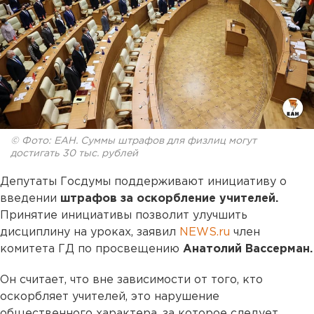
© Фото: ЕАН. Суммы штрафов для физлиц могут
достигать 30 тыс. рублей
Депутаты Госдумы поддерживают инициативу о
введении
штрафов за оскорбление учителей.
Принятие инициативы позволит улучшить
дисциплину на уроках, заявил
NEWS.ru
член
комитета ГД по просвещению
Анатолий Вассерман.
Он считает, что вне зависимости от того, кто
оскорбляет учителей, это нарушение
общественного характера, за которое следует