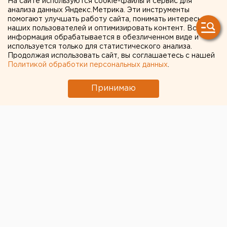
На сайте используются cookie-файлы и сервис для
историческом центре
анализа данных Яндекс.Метрика. Эти инструменты
помогают улучшать работу сайта, понимать интересы
Оренбурга
наших пользователей и оптимизировать контент. Вся
информация обрабатывается в обезличенном виде и
используется только для статистического анализа.
Продолжая использовать сайт, вы соглашаетесь с нашей
Политикой обработки персональных данных
.
Принимаю
© ЕАН / На архитектурно-градостроительном совете
В центре Оренбурга, на месте бывшего водозабора,