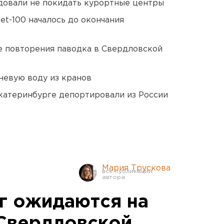
довали не покидать курортные центры
et-100 началось до окончания
е повторения паводка в Свердловской
невую воду из кранов
Екатеринбурге депортировали из России
Мария Трускова
ег ожидаются на