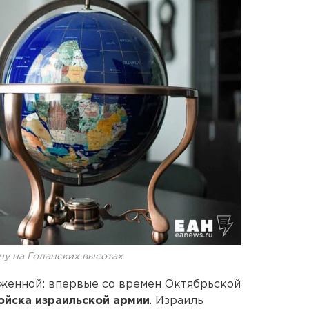
ну на Голанских высотах
женной: впервые со времен Октябрьской
ойска израильской армии
. Израиль