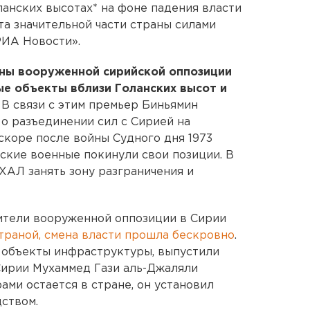
ланских высотах* на фоне падения власти
та значительной части страны силами
РИА Новости».
ены вооруженной сирийской оппозиции
ые объекты вблизи Голанских высот и
В связи с этим премьер Биньямин
 о разъединении сил с Сирией на
скоре после войны Судного дня 1973
ийские военные покинули свои позиции. В
ХАЛ занять зону разграничения и
ители вооруженной оппозиции в Сирии
страной, смена власти прошла бескровно
.
 объекты инфраструктуры, выпустили
Сирии Мухаммед Гази аль-Джаляли
рами остается в стране, он установил
ством.