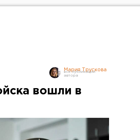
Мария Трускова
ойска вошли в