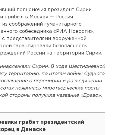
живший полномочия президент Сирии
ьи прибыл в Москву — Россия
 из соображений гуманитарного
ванного собеседника «РИА Новости»,
 с представителями вооруженной
орой гарантировали безопасность
чреждений России на территории Сирии.
принадлежали Сирии. В ходе Шестидневной
эту территорию, по итогам войны Судного
 соглашение о перемирии и разъединении
высотах появилась миротворческие посты
кой стороны получила название «Браво»,
оевики грабят президентский
ворец в Дамаске