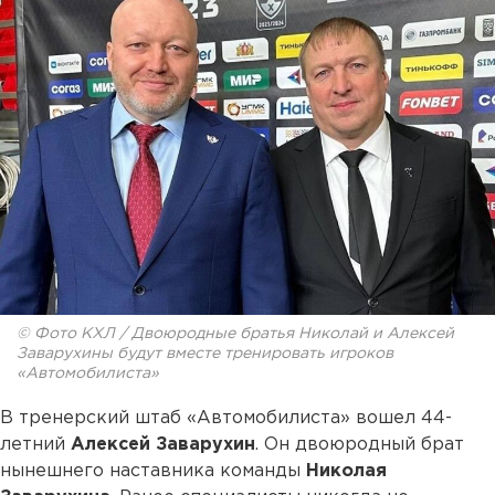
© Фото КХЛ / Двоюродные братья Николай и Алексей
Заварухины будут вместе тренировать игроков
«Автомобилиста»
В тренерский штаб «Автомобилиста» вошел 44-
летний
Алексей Заварухин
. Он двоюродный брат
нынешнего наставника команды
Николая