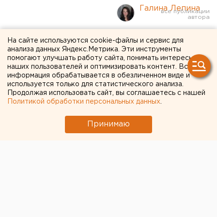
Галина Лепина
Выселенную из центра
На сайте используются cookie-файлы и сервис для
анализа данных Яндекс.Метрика. Эти инструменты
Оренбурга детскую
помогают улучшать работу сайта, понимать интересы
наших пользователей и оптимизировать контент. Вся
поликлинику открыли в
информация обрабатывается в обезличенном виде и
используется только для статистического анализа.
новом здании
Продолжая использовать сайт, вы соглашаетесь с нашей
Политикой обработки персональных данных
.
В Оренбурге на улице Рыбаковской открыли
детскую поликлинику
Принимаю