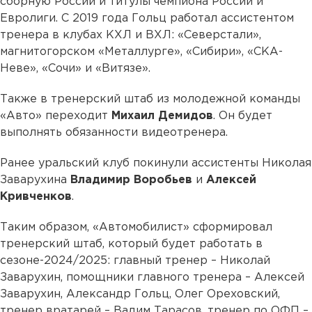
сборную России и титулы чемпиона России и
Евролиги. С 2019 года Гольц работал ассистентом
тренера в клубах КХЛ и ВХЛ: «Северстали»,
магнитогорском «Металлурге», «Сибири», «СКА-
Неве», «Сочи» и «Витязе».
Также в тренерский штаб из молодежной команды
«Авто» переходит
Михаил Демидов
. Он будет
выполнять обязанности видеотренера.
Ранее уральский клуб покинули ассистенты Николая
Заварухина
Владимир Воробьев
и
Алексей
Кривченков
.
Таким образом, «Автомобилист» сформировал
тренерский штаб, который будет работать в
сезоне-2024/2025: главный тренер – Николай
Заварухин, помощники главного тренера – Алексей
Заварухин, Александр Гольц, Олег Ореховский,
тренер вратарей – Вадим Тарасов, тренер по ОФП –