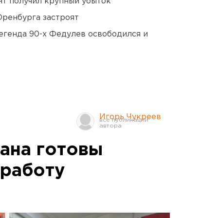
нт получил крупный убыток
Оренбурга застроят
егенда 90-х Федулев освободился и
Игорь Чукреев
тана готовы
 работу