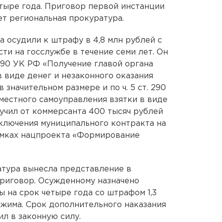
тыре года. Приговор первой инстанции
ет региональная прокуратура.
 осудили к штрафу в 4,8 млн рублей с
ти на госслужбе в течение семи лет. Он
 290 УК РФ «Получение главой органа
 виде денег и незаконного оказания
значительном размере и по ч. 5 ст. 290
местного самоуправления взятки в виде
лучил от коммерсанта 400 тысяч рублей
ключения муниципального контракта на
амках нацпроекта «Формирование
атура вынесла представление в
приговор. Осужденному назначено
 на срок четыре года со штрафом 1,3
ежима. Срок дополнительного наказания
л в законную силу.