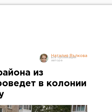
Наталия Вълкова
района из
оведет в колонии
у