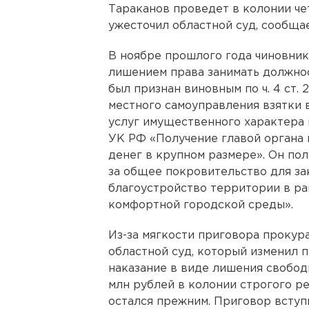
Тараканов проведет в колонии че
ужесточил областной суд, сообща
В ноябре прошлого года чиновника
лишением права занимать должнос
был признан виновным по ч. 4 ст.
местного самоуправления взятки в
услуг имущественного характера в 
УК РФ «Получение главой органа 
денег в крупном размере». Он по
за общее покровительство для за
благоустройство территории в р
комфортной городской среды».
Из-за мягкости приговора прокур
областной суд, который изменил 
наказание в виде лишения свободы
млн рублей в колонии строгого р
остался прежним. Приговор вступи