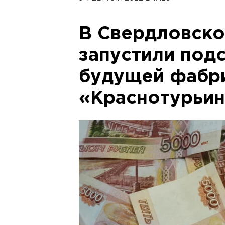
В Свердловско
запустили под
будущей фабр
«Краснотурьин