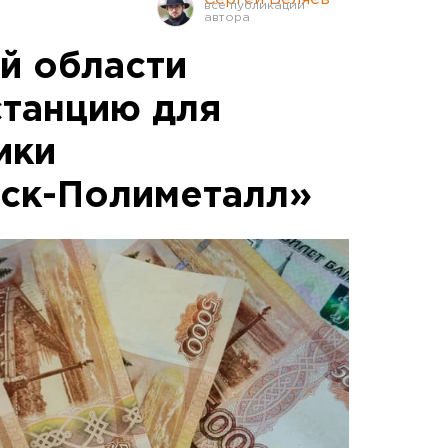
й области
станцию для
ики
ск-Полиметалл»