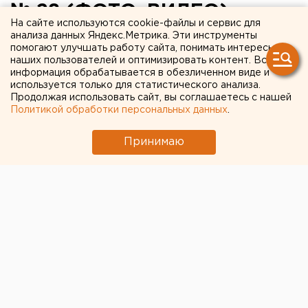
№ 28 (ФОТО, ВИДЕО)
На сайте используются cookie-файлы и сервис для
анализа данных Яндекс.Метрика. Эти инструменты
помогают улучшать работу сайта, понимать интересы
наших пользователей и оптимизировать контент. Вся
информация обрабатывается в обезличенном виде и
используется только для статистического анализа.
Продолжая использовать сайт, вы соглашаетесь с нашей
Политикой обработки персональных данных
.
Принимаю
© "Ревдаинфо", прокуратура Свердловской области
В Ревде произошел пожар
в школе № 28 на улице
Мира, 30.
По словам очевидцев, из школы