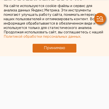
предотвратил ввоз из
На сайте используются cookie-файлы и сервис для
Израиля в Свердловскую
анализа данных Яндекс.Метрика. Эти инструменты
помогают улучшать работу сайта, понимать интересы
область зараженной зелени
наших пользователей и оптимизировать контент. Вся
информация обрабатывается в обезличенном виде и
используется только для статистического анализа.
Продолжая использовать сайт, вы соглашаетесь с нашей
Политикой обработки персональных данных
.
Принимаю
© Фото из открытых источников