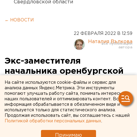
Свердловской области
← НОВОСТИ
22 ФЕВРАЛЯ 2022 В 12:59
Наталия Вълкова
Экс-заместителя
начальника оренбургской
ГИБДД и его подчиненного
На сайте используются cookie-файлы и сервис для
анализа данных Яндекс.Метрика. Эти инструменты
осудили за взятку
помогают улучшать работу сайта, понимать интересы
наших пользователей и оптимизировать контент. Вся
информация обрабатывается в обезличенном виде и
используется только для статистического анализа.
Продолжая использовать сайт, вы соглашаетесь с нашей
Политикой обработки персональных данных
.
Принимаю