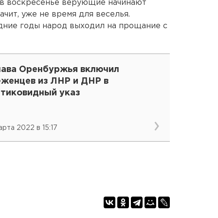
то в воскресенье верующие начинают
ачит, уже не время для веселья.
едние годы народ выходил на прощание с
лава Оренбуржья включил
еженцев из ЛНР и ДНР в
нтиковидный указ
арта 2022 в 15:17