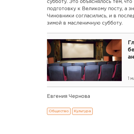
субботу. Это объяснялось тем, ч
подготовку к Великому посту, а зн
Чиновники согласились, и в посл
зимой в масленичную субботу.
Г
б
а
1 м
Евгения Чернова
Общество
Культура