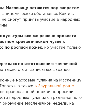
 на Масленицу остаются под запретом
ет эпидемическая обстановка. Как и в
 не смогут принять участие в народных
имы.
х культуры все же решено провести
астном краеведческом музее к
сс по росписи ложек
, но участие только
ер-класс по изготовлению тряпичной
е также стоит записаться заранее.
ционные массовые гуляния на Масленицу
Тополя», а также
в Зауральной роще
.
ели православной церкви попросили
сти народные гуляния с традиционного
я окончание Масленичной недели, на