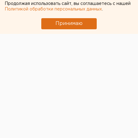
провокацию и агрессию в
Продолжая использовать сайт, вы соглашаетесь с нашей
отношении сотрудников
Политикой обработки персональных данных
.
полиции
Принимаю
© ЕАН