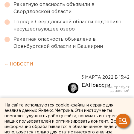
Ракетную опасность объявили в
Свердловской области
Город в Свердловской области подтопило
несуществующее озеро
Ракетная опасность объявлена в
Оренбургской области и Башкирии
← НОВОСТИ
3 МАРТА 2022 В 15:42
ЕАНовости
В МВД России
На сайте используются cookie-файлы и сервис для
анализа данных Яндекс.Метрика. Эти инструменты
предупредили об
помогают улучшать работу сайта, понимать интересы
наших пользователей и оптимизировать контент. Вся
ответственности за
информация обрабатывается в обезличенном виде и
используется только для статистического анализа.