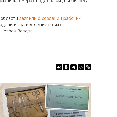
умались о мерах поддержки для бизнеса
 области
заявили о создании рабочих
адали из-за введения новых
ы стран Запада.