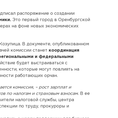
дписал распоряжение о создании
мики.
Это первый город в Оренбургской
мерах на фоне новых экономических
Козупица. В документе, опубликованном
дачей комиссии станет
координация
региональными и федеральными
ействие будет выстраиваться с
нности, которые могут повлиять на
ности работающих орчан.
ется комиссия, – рост зарплат и
ов по налогам и страховым взносам.
В ее
вители налоговой службы, центра
спекции по труду, прокуроры и