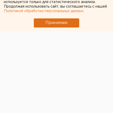
используется только для статистического анализа.
Продолжая использовать сайт, вы соглашаетесь с нашей
Политикой обработки персональных данных
.
Принимаю
© ЕАН
Беженцы из Донбасса смогут поступить в
российские вузы по квотам для иностранцев. Им
нужно будет пройти собеседование. Об этом
сообщает ТАСС со ссылкой на Минобрнауки РФ.