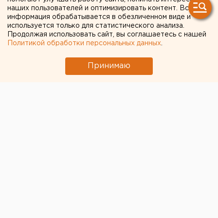
реабилитационного центра
наших пользователей и оптимизировать контент. Вся
информация обрабатывается в обезличенном виде и
используется только для статистического анализа.
Продолжая использовать сайт, вы соглашаетесь с нашей
Политикой обработки персональных данных
.
Принимаю
© Пресс-служба УГМК
Челябинский цинковый завод
(предприятие
металлургического комплекса УГМК) приобрел для
реабилитационного центра
детской областной