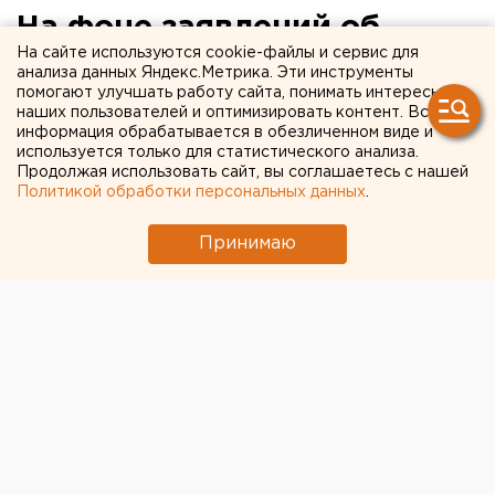
На фоне заявлений об
На сайте используются cookie-файлы и сервис для
оттоке кадров владельцы
анализа данных Яндекс.Метрика. Эти инструменты
помогают улучшать работу сайта, понимать интересы
самой известной уральской
наших пользователей и оптимизировать контент. Вся
IT-компании сменили
информация обрабатывается в обезличенном виде и
используется только для статистического анализа.
директора
Продолжая использовать сайт, вы соглашаетесь с нашей
Политикой обработки персональных данных
.
Принимаю