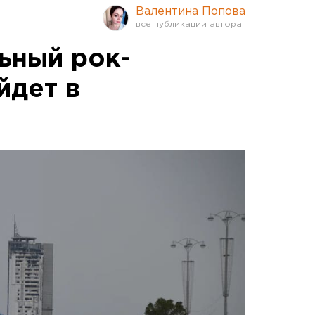
Валентина Попова
ьный рок-
йдет в