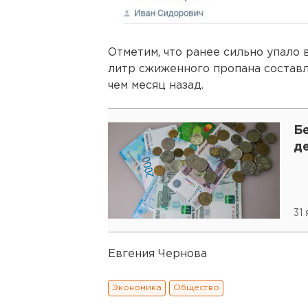
Отметим, что ранее сильно упало 
литр сжиженного пропана составля
чем месяц назад.
Б
д
31
Евгения Чернова
Экономика
Общество