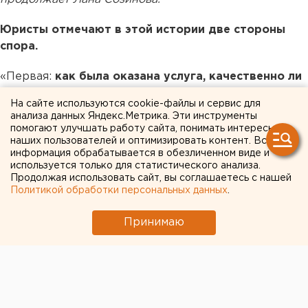
Юристы отмечают в этой истории две стороны
спора.
«Первая:
как была оказана услуга, качественно ли
выполнен пошив, необходимо будет проводить
На сайте используются cookie-файлы и сервис для
экспертизу.
Если работа была выполнена
анализа данных Яндекс.Метрика. Эти инструменты
некачественно, то исполнитель обязан заплатить
помогают улучшать работу сайта, понимать интересы
наших пользователей и оптимизировать контент. Вся
ущерб. Если экспертиза устанавливает, что все было
информация обрабатывается в обезличенном виде и
сделано качественно, никаких недостатков не было,
используется только для статистического анализа.
то клиент должен будет возместить все расходы
Продолжая использовать сайт, вы соглашаетесь с нашей
Политикой обработки персональных данных
.
исполнителя. Все скриншоты нужно будет
нотариально заверять.
Принимаю
Вторая:
слова «исполнитель является аферисткой»
носят негативный, оскорбительный окрас.
Здесь
можно подать исковое заявление о защите чести и
достоинства, с требованием о компенсации
морального вреда. В ходе судебного