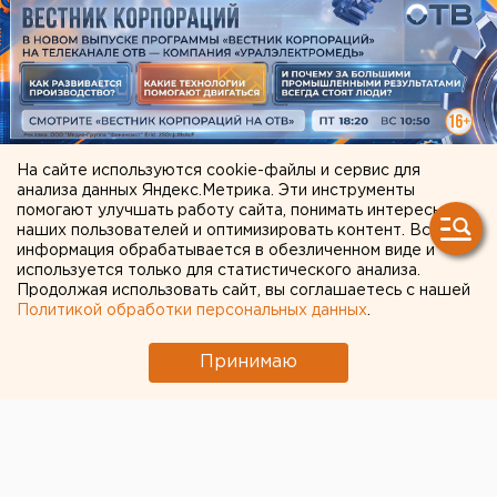
На сайте используются cookie-файлы и сервис для
анализа данных Яндекс.Метрика. Эти инструменты
ЧИТАЙТЕ ТАКЖЕ:
помогают улучшать работу сайта, понимать интересы
наших пользователей и оптимизировать контент. Вся
информация обрабатывается в обезличенном виде и
Ракетная опасность объявлена в
используется только для статистического анализа.
Оренбургской области и Башкирии
Продолжая использовать сайт, вы соглашаетесь с нашей
Политикой обработки персональных данных
.
Стало известно о состоянии создателя дрона
«Упырь» Ткачука после покушения под
Принимаю
Екатеринбургом
В Свердловской области пересчитали
доплаты к пенсиям летчикам и шахтерам
Под Екатеринбургом диверсанты взорвали