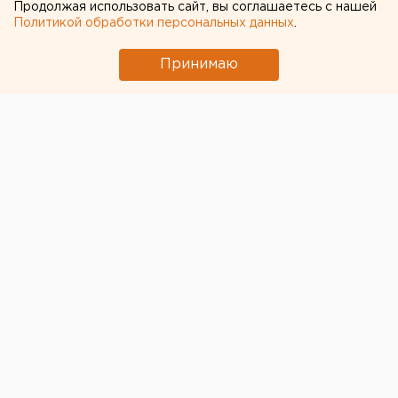
ремонтного завода
Продолжая использовать сайт, вы соглашаетесь с нашей
Политикой обработки персональных данных
.
вопросы
импортозамещения
Принимаю
© Пресс-служба полпредства президента в УрФО