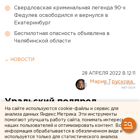
Свердловская криминальная легенда 90-х
Федулев освободился и вернулся в
Екатеринбург
Беспилотная опасность объявлена в
Челябинской области
← НОВОСТИ
28 АПРЕЛЯ 2022 В 12:11
Мария Трускова
Уральский полпред
На сайте используются cookie-файлы и сервис для
обсудил с директором
анализа данных Яндекс.Метрика. Эти инструменты
помогают улучшать работу сайта, понимать интересы
екатеринбургского
наших пользователей и оптимизировать контент. Вся
Бронетанкового
информация обрабатывается в обезличенном виде и
используется только для статистического анализа.