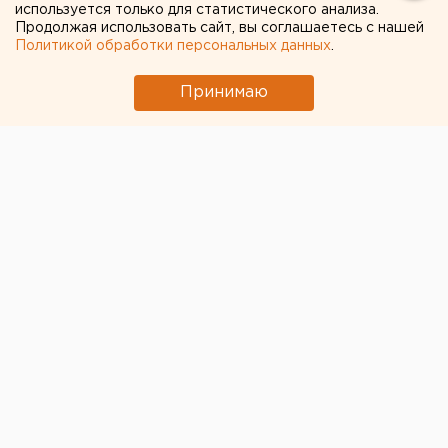
используется только для статистического анализа.
Продолжая использовать сайт, вы соглашаетесь с нашей
Политикой обработки персональных данных
.
Принимаю
Жители деревни Круглое Красноармейского района
Челябинской области
не могут добиться того,
чтобы их включили в проект газификации
. Об этом
они
рассказали
в соцсети «ВКонтакте» в группе
«А.Л. Текслер, ПОМОГИ!!!».