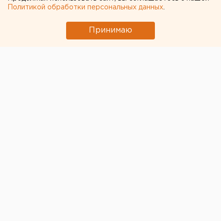
Политикой обработки персональных данных
.
Принимаю
© 74.мвд.рф
Начальник ГУ МВД России по Челябинской области
Михаил Скоков
представил личному составу новых
руководителей ГИБДД Челябинска и области.
Региональное ведомство возглавил Иван Путков,
муниципальное – Александр Гайде.