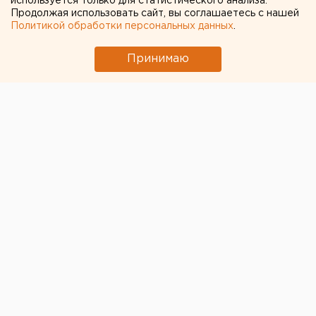
области
используется только для статистического анализа.
Продолжая использовать сайт, вы соглашаетесь с нашей
Политикой обработки персональных данных
.
Принимаю
© Фото из открытых источников
Избирательная комиссия Свердловской области
утвердит сегодня смету расходов на подготовку и
проведение выборов губернатора.