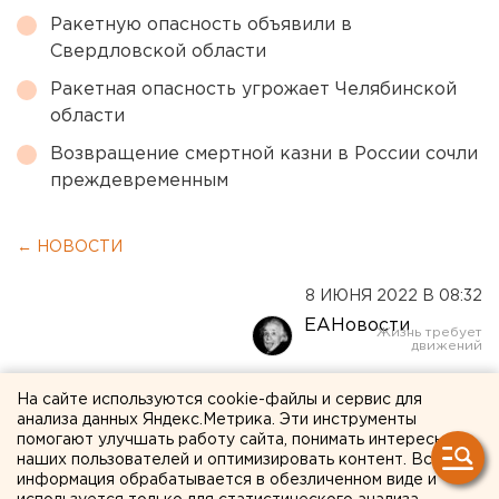
Ракетную опасность объявили в
Свердловской области
Ракетная опасность угрожает Челябинской
области
Возвращение смертной казни в России сочли
преждевременным
← НОВОСТИ
8 ИЮНЯ 2022 В 08:32
ЕАНовости
Избирком назовет
На сайте используются cookie-файлы и сервис для
анализа данных Яндекс.Метрика. Эти инструменты
стоимость выборов
помогают улучшать работу сайта, понимать интересы
наших пользователей и оптимизировать контент. Вся
губернатора Свердловской
информация обрабатывается в обезличенном виде и