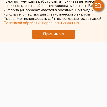
флюорографический
помогают улучшать работу сайта, понимать интересы
наших пользователей и оптимизировать контент. Вся
кабинет в Красноуральской
информация обрабатывается в обезличенном виде и
горбольнице
используется только для статистического анализа.
Продолжая использовать сайт, вы соглашаетесь с нашей
Политикой обработки персональных данных
.
Принимаю
© Пресс-служба УГМК