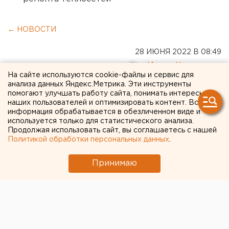
← НОВОСТИ
28 ИЮНЯ 2022 В 08:49
Игорь Чукреев
На сайте используются cookie-файлы и сервис для
анализа данных Яндекс.Метрика. Эти инструменты
помогают улучшать работу сайта, понимать интересы
Россия на пороге кросс-
наших пользователей и оптимизировать контент. Вся
информация обрабатывается в обезличенном виде и
дефолта: решение Moody's
используется только для статистического анализа.
создает опасный
Продолжая использовать сайт, вы соглашаетесь с нашей
Политикой обработки персональных данных
.
прецедент
Принимаю