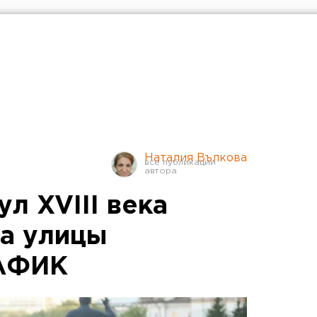
Наталия Вълкова
л XVIII века
на улицы
РАФИК