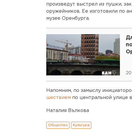
произведут выстрел из пушки, за
оружейников. Ее изготовили по ан
музее Оренбурга.
Дл
п
О
20
Напомним, по замыслу инициаторо
шествием
по центральной улице в
Наталия Вълкова
Общество
Культура