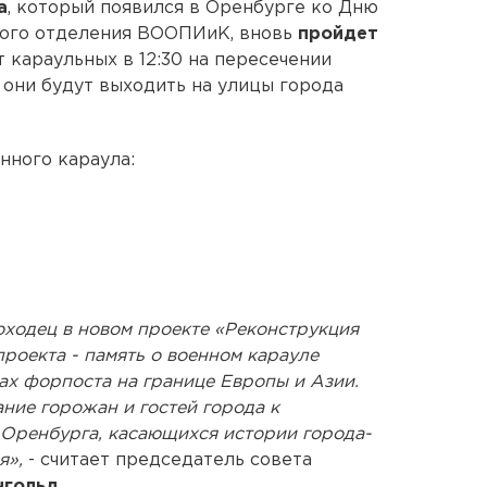
а
, который появился в Оренбурге ко Дню
ного отделения ВООПИиК, вновь
пройдет
рт караульных в 12:30 на пересечении
 они будут выходить на улицы города
нного караула:
оходец в новом проекте «Реконструкция
 проекта - память о военном карауле
ах форпоста на границе Европы и Азии.
ние горожан и гостей города к
 Оренбурга, касающихся истории города-
я»,
- считает председатель совета
гольд.