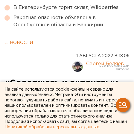
В Екатеринбурге горит склад Wildberries
Ракетная опасность объявлена в
Оренбургской области и Башкирии
← НОВОСТИ
4 АВГУСТА 2022 В 18:06
Сергей Беляев
«Содержать и охранять»:
На сайте используются cookie-файлы и сервис для
новый директор Шарташа
анализа данных Яндекс.Метрика. Эти инструменты
помогают улучшать работу сайта, понимать интересы
рассказал о планах работы
наших пользователей и оптимизировать контент. Вся
информация обрабатывается в обезличенном виде и
используется только для статистического анализа.
Продолжая использовать сайт, вы соглашаетесь с нашей
Политикой обработки персональных данных
.