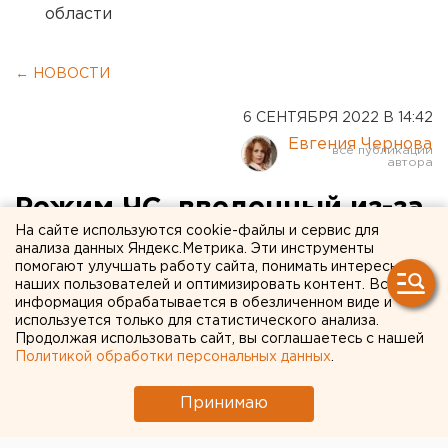
области
← НОВОСТИ
6 СЕНТЯБРЯ 2022 В 14:42
Евгения Чернова
Режим ЧС, введенный из-за
На сайте используются cookie-файлы и сервис для
пожаров, отменили в
анализа данных Яндекс.Метрика. Эти инструменты
помогают улучшать работу сайта, понимать интересы
четырех районах
наших пользователей и оптимизировать контент. Вся
Оренбуржья
информация обрабатывается в обезличенном виде и
используется только для статистического анализа.
Продолжая использовать сайт, вы соглашаетесь с нашей
Тушение продолжается в Кувандыкском
Политикой обработки персональных данных
.
городском округе.
Принимаю