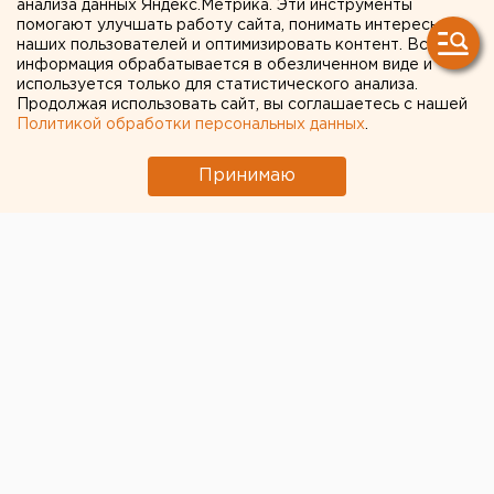
дорожной аварии
анализа данных Яндекс.Метрика. Эти инструменты
помогают улучшать работу сайта, понимать интересы
наших пользователей и оптимизировать контент. Вся
информация обрабатывается в обезличенном виде и
используется только для статистического анализа.
Продолжая использовать сайт, вы соглашаетесь с нашей
Политикой обработки персональных данных
.
Принимаю
Президент Украины
Владимир Зеленский
накануне
попал в дорожную аварию
. Об этом журналистам
рассказал пресс-секретарь украинского лидера