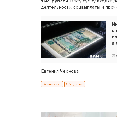
тыс. рублей
. В эту сумму входят
деятельности, соцвыплаты и проч
И
сн
с
и 
21
Евгения Чернова
Экономика
Общество