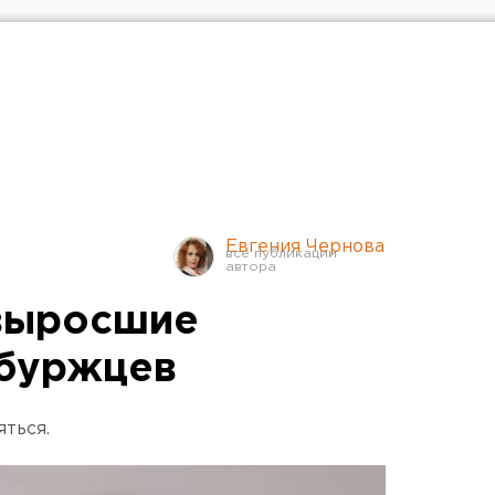
Евгения Чернова
 выросшие
нбуржцев
яться.