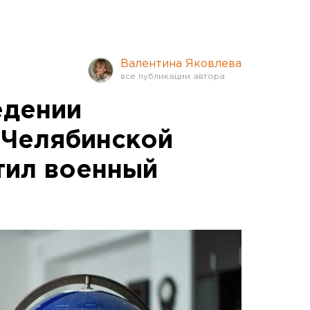
Валентина Яковлева
едении
 Челябинской
тил военный