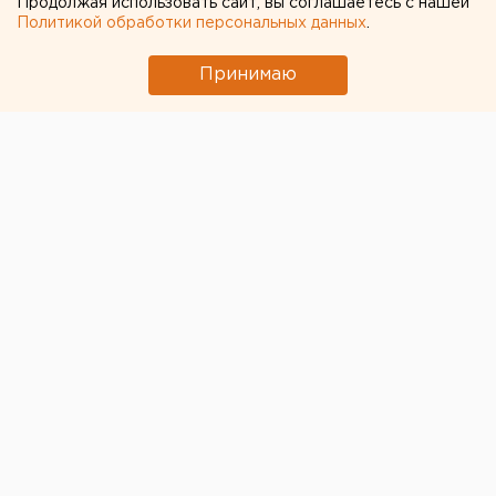
Продолжая использовать сайт, вы соглашаетесь с нашей
Политикой обработки персональных данных
.
Принимаю
В Екатеринбурге продолжают усиливать
меры
безопасности в школах
из-за стрельбы в Ижевске,
при которой погибли 17 человек и еще 24 были
ранены. Как рассказали ЕАН в одной гимназии,
дополнительная нагрузка ляжет теперь на
учителей, которые сами должны будут