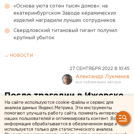
«Основа уюта сотен тысяч домов»: на
екатеринбургском Заводе керамических
изделий наградили лучших сотрудников
Свердловский титановый гигант получил
крупный убыток
← НОВОСТИ
27 СЕНТЯБРЯ 2022 В 10:45
Александр Лукманов
После трагедии в Ижевске
На сайте используются cookie-файлы и сервис для
екатеринбургские учителя
анализа данных Яндекс.Метрика. Эти инструменты
помогают улучшать работу сайта, понимать интересы
будут сами охранять детей
наших пользователей и оптимизировать контент. Вся
информация обрабатывается в обезличенном виде и
используется только для статистического анализа.