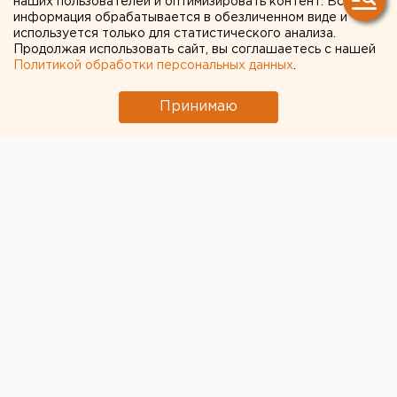
наших пользователей и оптимизировать контент. Вся
электрометаллургическом
информация обрабатывается в обезличенном виде и
комбинате
используется только для статистического анализа.
Продолжая использовать сайт, вы соглашаетесь с нашей
Политикой обработки персональных данных
.
Принимаю
Росприроднадзор после
жалоб челябинцев на
качество воздуха
анонсировал проверки
на