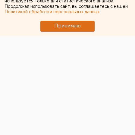
используется только для статистического анализа.
Продолжая использовать сайт, вы соглашаетесь с нашей
Екатеринбурге. ВИДЕО
Политикой обработки персональных данных
.
Принимаю
В Екатеринбурге сотрудниками Центра
противодействия экстремизму при поддержке ФСБ