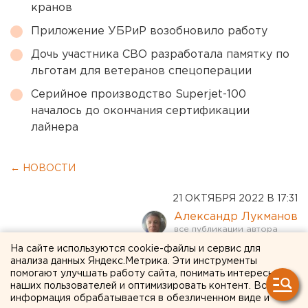
кранов
Приложение УБРиР возобновило работу
Дочь участника СВО разработала памятку по
льготам для ветеранов спецоперации
Серийное производство Superjet-100
началось до окончания сертификации
лайнера
← НОВОСТИ
21 ОКТЯБРЯ 2022 В 17:31
Александр Лукманов
На сайте используются cookie-файлы и сервис для
Обливавшего красной
анализа данных Яндекс.Метрика. Эти инструменты
помогают улучшать работу сайта, понимать интересы
краской машины с
наших пользователей и оптимизировать контент. Вся
информация обрабатывается в обезличенном виде и
символом Z поймали в