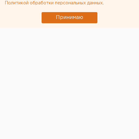
Политикой обработки персональных данных
.
Принимаю
В Сатке Челябинской области простились с
погибшим мобилизованным Андреем Шибаевым. Эту
информацию подтвердили в городском военном
комиссариате.
23-летний Андрей Шибаев отправился на службу в
конце сентября. 27 октября с погибшим