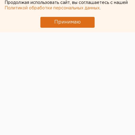
Продолжая использовать сайт, вы соглашаетесь с нашей
Политикой обработки персональных данных
.
Принимаю
© Пресс-служба ГЛК "Солнечная долина"
В эту субботу, 19 ноября, на горнолыжном курорте
«Солнечная долина»
в Миассе Челябинской области
состоится открытие сезона. Об этом сообщили в
пресс-службе ГЛК.