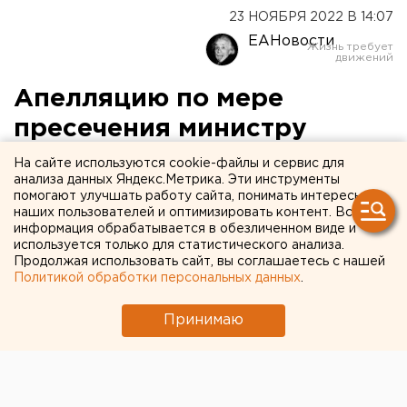
23 НОЯБРЯ 2022 В 14:07
ЕАНовости
Апелляцию по мере
пресечения министру
архитектуры Ибрагимовой
На сайте используются cookie-файлы и сервис для
анализа данных Яндекс.Метрика. Эти инструменты
Оренбургский облсуд
помогают улучшать работу сайта, понимать интересы
наших пользователей и оптимизировать контент. Вся
рассмотрит 24 ноября
информация обрабатывается в обезличенном виде и
используется только для статистического анализа.
Продолжая использовать сайт, вы соглашаетесь с нашей
Обвинительная сторона настаивает на более
Политикой обработки персональных данных
.
жесткой мере, чем домашний арест.
Принимаю