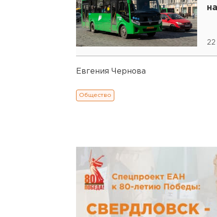
н
22
Евгения Чернова
Общество